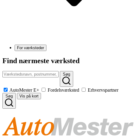
For værksteder
Find nærmeste værksted
Søg
AutoMester E+
Fordelsværksted
Erhvervspartner
Søg
Vis på kort