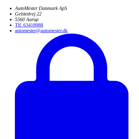
AutoMester Danmark ApS
Gelstedvej 22
5560 Aarup
Tlf. 63418988
automester@automester.dk