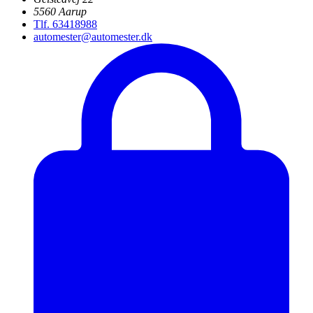
5560 Aarup
Tlf. 63418988
automester@automester.dk