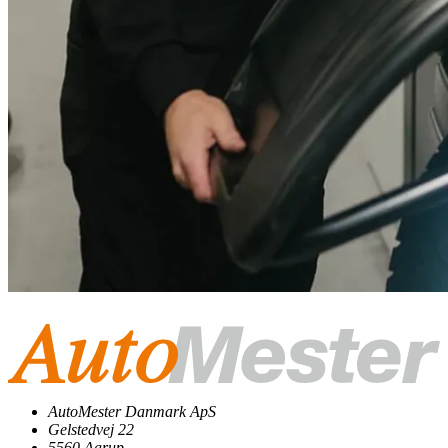
AutoMester Danmark ApS
Gelstedvej 22
5560 Aarup