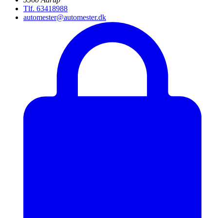
Tlf. 63418988
automester@automester.dk