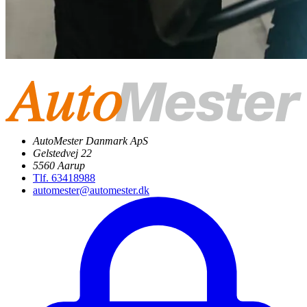
AutoMester Danmark ApS
Gelstedvej 22
5560 Aarup
Tlf. 63418988
automester@automester.dk