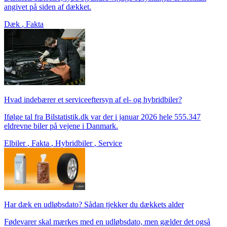
angivet på siden af dækket.
Dæk
,
Fakta
Hvad indebærer et serviceeftersyn af el- og hybridbiler?
Ifølge tal fra Bilstatistik.dk var der i januar 2026 hele 555.347
eldrevne biler på vejene i Danmark.
Elbiler
,
Fakta
,
Hybridbiler
,
Service
Har dæk en udløbsdato? Sådan tjekker du dækkets alder
Fødevarer skal mærkes med en udløbsdato, men gælder det også