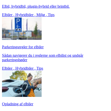
Elbil, hybridbil, plugin-hybrid eller brintbil.
Elbiler
,
Hybridbiler
,
Miljø
,
Tips
Parkeringsregler for elbiler
Sådan navigerer du i reglerne som elbilist og undgår
parkeringsbøder
Elbiler
,
Hybridbiler
,
Tips
Opladning af elbiler