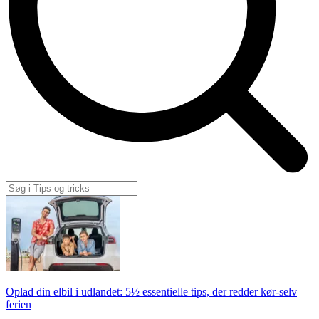
Oplad din elbil i udlandet: 5½ essentielle tips, der redder kør-selv
ferien