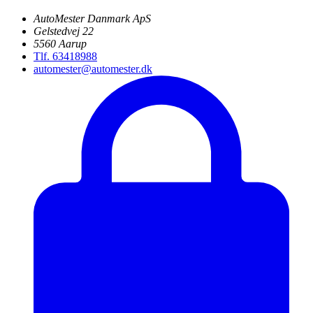
AutoMester Danmark ApS
Gelstedvej 22
5560 Aarup
Tlf. 63418988
automester@automester.dk