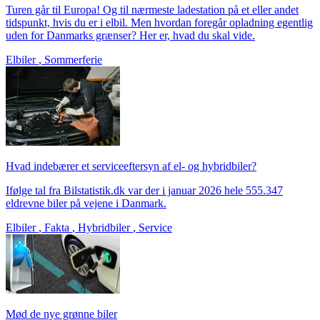
Turen går til Europa! Og til nærmeste ladestation på et eller andet
tidspunkt, hvis du er i elbil. Men hvordan foregår opladning egentlig
uden for Danmarks grænser? Her er, hvad du skal vide.
Elbiler
,
Sommerferie
Hvad indebærer et serviceeftersyn af el- og hybridbiler?
Ifølge tal fra Bilstatistik.dk var der i januar 2026 hele 555.347
eldrevne biler på vejene i Danmark.
Elbiler
,
Fakta
,
Hybridbiler
,
Service
Mød de nye grønne biler