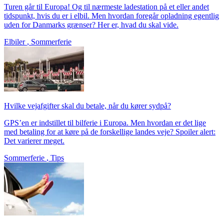
Turen går til Europa! Og til nærmeste ladestation på et eller andet
tidspunkt, hvis du er i elbil. Men hvordan foregår opladning egentlig
uden for Danmarks grænser? Her er, hvad du skal vide.
Elbiler
,
Sommerferie
Hvilke vejafgifter skal du betale, når du kører sydpå?
GPS’en er indstillet til bilferie i Europa. Men hvordan er det lige
med betaling for at køre på de forskellige landes veje? Spoiler alert:
Det varierer meget.
Sommerferie
,
Tips