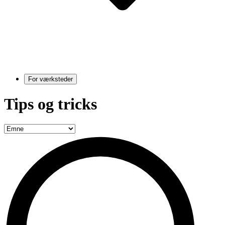
For værksteder
Tips og tricks