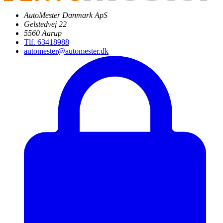
AutoMester Danmark ApS
Gelstedvej 22
5560 Aarup
Tlf. 63418988
automester@automester.dk