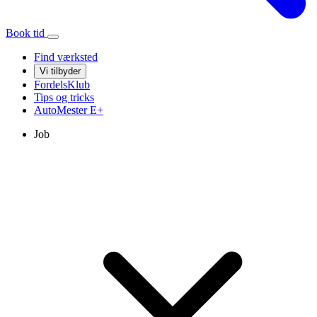
Book tid
Find værksted
Vi tilbyder
FordelsKlub
Tips og tricks
AutoMester
E+
Job