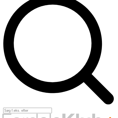
Forsi